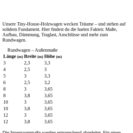
Unsere Tiny-House-Holzwagen wecken Träume – und stehen auf
solidem Fundament. Hier findest du die harten Fakten: Maße,
Aufbau, Dämmung, Traglast, Anschlüsse und mehr zum
Rundwagen.
Rundwagen – Außenmaße
Länge
Breite
Höhe
(m)
(m)
(m)
3
2,3
3,3
4
2,5
3
5
3
3,3
6
2,5
3,2
8
3
3,65
8
3,8
3,65
10
3
3,65
10
3,8
3,65
12
3
3,65
12
3,8
3,65
Die Innenraummaße werden entsprechend abgeleitet. Für einen