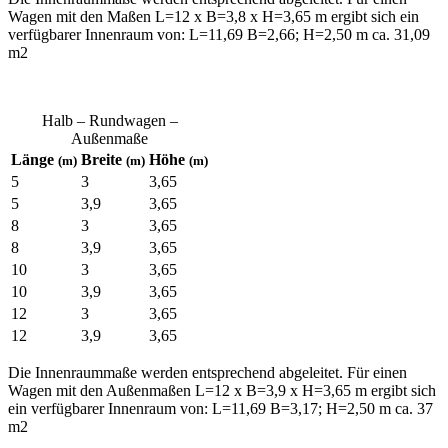
Wagen mit den Maßen L=12 x B=3,8 x H=3,65 m ergibt sich ein
verfügbarer Innenraum von: L=11,69 B=2,66; H=2,50 m ca. 31,09
m2
Halb – Rundwagen –
Außenmaße
Länge
Breite
Höhe
(m)
(m)
(m)
5
3
3,65
5
3,9
3,65
8
3
3,65
8
3,9
3,65
10
3
3,65
10
3,9
3,65
12
3
3,65
12
3,9
3,65
Die Innenraummaße werden entsprechend abgeleitet. Für einen
Wagen mit den Außenmaßen L=12 x B=3,9 x H=3,65 m ergibt sich
ein verfügbarer Innenraum von: L=11,69 B=3,17; H=2,50 m ca. 37
m2